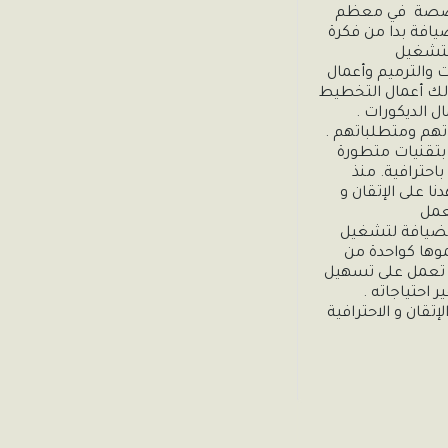
تعاقدات مع شركات متخصصة  في معظم 
أعمال الاسثمار الفندقي والضيافة بدا من فكرة 
كما انها توفر أعمال المقاولات والترميم وأعمال 
التشطيب الفندقي كما نوفر لك أعمال التخطيط 
نعمل على تنفيذ المشاريع بتقنيات متطورة 
ومختلفة لتنفيذ أعمالها باحترافية. منذ 
تأسيسها عام 2015م اجتهدنا على الإتقان و 
وتتمثل رؤية شركة مقام الضيافة لتشغيل 
الفنادق في الحفاظ على نموها كواحدة من 
المجموعات السعودية والتي تعمل على تسهيل 
منذ تأسيسها  اجتهدنا على الإتقان و الاحترافية 