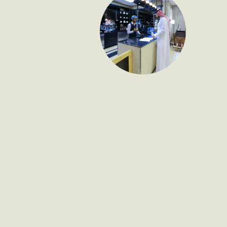
ادارة المطاعم والكفيهات
مع خدمة ادارة المطاعم والكفيهات، يمكنك 
التركيز على تقديم أفضل تجربة لعملائك بينما 
نهتم بجميع جوانب الإدارة الأخرى. نستطيع 
مساعدتك في تقليل التكاليف، تحسين الجودة، 
وتعزيز الولاء بين عملائك.