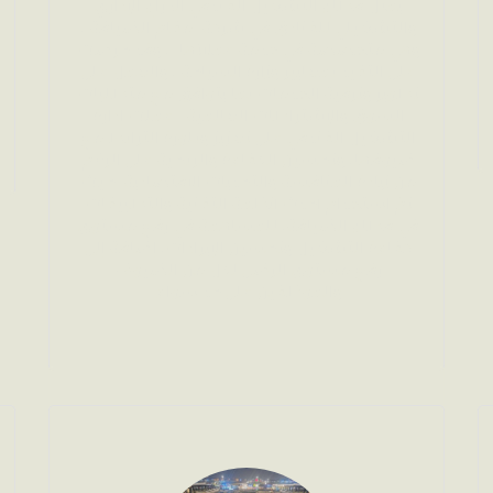
يمثل قطاع التشغيل الفندقي الذراع الإداري 
والتشغيلي للفنادق في شركة  مقام الضيافة ، 
وهي متخصصة في خدمة عملائها  ، وقد حرصت 
على التقيد بمعايير وزارة السياحة ، والعمل على 
تطوير وترقية الخدمات بما يتوافق مع متطلبات 
السوق والإشتراطات العالمية . عملت إدارة 
التشغيل الفندقي على تعزيز وبلورة الترابط مع 
ضيوفها، وتحسين الكفاءة والربحية على الرغم 
من زيادة المنافسة والتحديات الاقتصادية. حيث 
تمّ استخدام أحدث أنظمة التقنية والتطبيقات 
في قطاع الضيافة، للمساهمة في رفع مستوى 
كفاءة التشغيل وتحسين الإيرادات، إضافة إلى 
رفع مستوى الرضى لكل من الضيوف 
والموظفين على حد سواء.